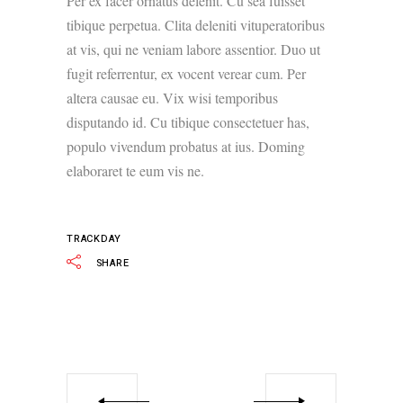
Per ex facer ornatus delenit. Cu sea fuisset
tibique perpetua. Clita deleniti vituperatoribus
at vis, qui ne veniam labore assentior. Duo ut
fugit referrentur, ex vocent verear cum. Per
altera causae eu. Vix wisi temporibus
disputando id. Cu tibique consectetuer has,
populo vivendum probatus at ius. Doming
elaboraret te eum vis ne.
TRACKDAY
SHARE