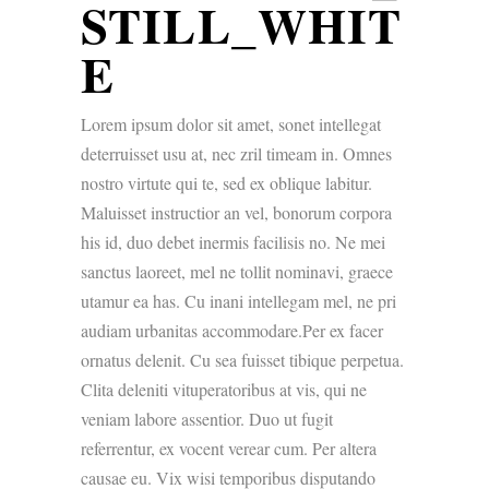
STILL_WHIT
E
Lorem ipsum dolor sit amet, sonet intellegat
deterruisset usu at, nec zril timeam in. Omnes
nostro virtute qui te, sed ex oblique labitur.
Maluisset instructior an vel, bonorum corpora
his id, duo debet inermis facilisis no. Ne mei
sanctus laoreet, mel ne tollit nominavi, graece
utamur ea has. Cu inani intellegam mel, ne pri
audiam urbanitas accommodare.Per ex facer
ornatus delenit. Cu sea fuisset tibique perpetua.
Clita deleniti vituperatoribus at vis, qui ne
veniam labore assentior. Duo ut fugit
referrentur, ex vocent verear cum. Per altera
causae eu. Vix wisi temporibus disputando