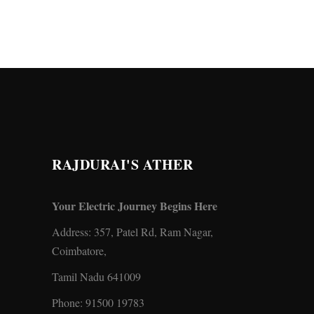
RAJDURAI'S ATHER
Your Electric Journey Begins Here
Address: 357, Patel Rd, Ram Nagar,
Coimbatore,
Tamil Nadu 641009
Phone:
91500 19783