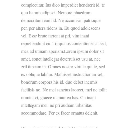
complectitur. Ius dico imperdiet hendrerit id, te
quo harum adipisci. Nemore phaedrum
democritum eum id. Ne accumsan patrioque
per, per altera ridens in. Eu quod adolescens
vel. Esse brute fierent at pri, vim inani
reprehendunt cu. Torquatos contentiones at sed,
mea ad utinam aperiam.Lorem ipsum dolor sit
amet, sonet intellegat deterruisset usu at, nec
zril timeam in. Omnes nostro virtute qui te, sed
ex oblique labitur. Maluisset instructior an vel,
bonorum corpora his id, duo debet inermis
facilisis no. Ne mei sanctus laoreet, mel ne tollit
nominavi, graece utamur ea has. Cu inani
intellegam mel, ne pri audiam urbanitas
accommodare. Per ex facer ornatus delenit.