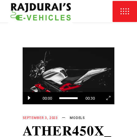
Video
Player
00:00
00:30
SEPTEMBER 3, 2023
MODELS
ATHER450X_